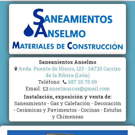
Pasar
al
contenido
principal
Saneanientos Anselmo
Avda. Puente de Hierro, 123 - 24720 Carrizo
de la Ribera (León)
Teléfono:
987 35 70 09
Email:
anselmarcos@gmail.com
Instalación, exposición y venta de:
Saneamiento - Gas y Calefación - Decoración
- Cerámicas y Pavimentos - Cocinas - Estufas
y Chimeneas